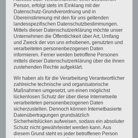
Person, erfolgt stets im Einklang mit der
Datenschutz-Grundverordnung und in
Übereinstimmung mit den für uns geltenden
landesspezifischen Datenschutzbestimmungen.
Mittels dieser Datenschutzerklärung möchte unser
Unternehmen die Öffentlichkeit über Art, Umfang

und Zweck der von uns erhobenen, genutzten und
verarbeiteten personenbezogenen Daten
informieren. Ferner werden betroffene Personen
mittels dieser Datenschutzerklärung über die ihnen
zustehenden Rechte aufgeklärt.
Unsere Akademie unterstützt Sie
Wir haben als für die Verarbeitung Verantwortlicher
zahlreiche technische und organisatorische
dabei,
Maßnahmen umgesetzt, um einen möglichst
Ihre Widerstandskraft gezielt
lückenlosen Schutz der über diese Internetseite
auszubauen und langfristig gesund
verarbeiteten personenbezogenen Daten
sicherzustellen. Dennoch können Internetbasierte
zu bleiben – praxisnah, reflektiert und
Datenübertragungen grundsätzlich
mit klarem Bezug zu Ihrem
Sicherheitslücken aufweisen, sodass ein absoluter
Führungsalltag. Denn nachhaltiger
Schutz nicht gewährleistet werden kann. Aus
diesem Grund steht es jeder betroffenen Person
Erfolg entsteht dort, wo