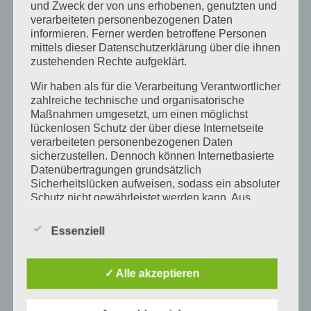
und Zweck der von uns erhobenen, genutzten und
Führungskräfte
Führungskräfte-Training
verarbeiteten personenbezogenen Daten
Führungskräfte Coaching
Führungskräfte Weiterbildung
informieren. Ferner werden betroffene Personen
mittels dieser Datenschutzerklärung über die ihnen
Homeoffice
konstruktive Fehlerkultur
zustehenden Rechte aufgeklärt.
Kultur des Vertrauens
Mitarbeiter
Wir haben als für die Verarbeitung Verantwortlicher
zahlreiche technische und organisatorische
Mitarbeiterführung lernen
offenes Seminar Allgäu
Maßnahmen umgesetzt, um einen möglichst
Organisation
Resilienz Seminar Führungskräfte
lückenlosen Schutz der über diese Internetseite
verarbeiteten personenbezogenen Daten
Ressourcen
Selbstcoaching
Selbstführung
sicherzustellen. Dennoch können Internetbasierte
Datenübertragungen grundsätzlich
Selbstmanagement
Seminare
Sicherheitslücken aufweisen, sodass ein absoluter
Seminar Klarheit und innere Stärke
Silo Denken
Schutz nicht gewährleistet werden kann. Aus
diesem Grund steht es jeder betroffenen Person
Standing Bear Seminar Allgäu
Teamkultur
frei, personenbezogene Daten auch auf
Essenziell
Unternehmen
Vertrauen
alternativen Wegen, beispielsweise telefonisch, an
uns zu übermitteln.
Vertrauen beginnt immer bei der Führungskraft
✓ Alle akzeptieren
BEGRIFFSBESTIMMUNGEN
zentraler Erfolgsfaktor für Führung
Zusammenarbeit
zusammen arbeiten