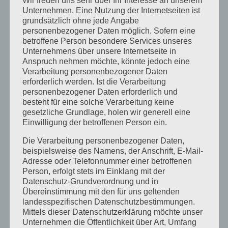
Wir freuen uns sehr über Ihr Interesse an unserem
Wie geht es Dir? Ernst gemeint?
Unternehmen. Eine Nutzung der Internetseiten ist
grundsätzlich ohne jede Angabe
Vertrauen in der Führung
personenbezogener Daten möglich. Sofern eine
betroffene Person besondere Services unseres
Unternehmens über unsere Internetseite in
KATEGORIEN
Anspruch nehmen möchte, könnte jedoch eine
Kategorien
Verarbeitung personenbezogener Daten
erforderlich werden. Ist die Verarbeitung
personenbezogener Daten erforderlich und
SCHLAGWORTE
besteht für eine solche Verarbeitung keine
gesetzliche Grundlage, holen wir generell eine
Abteilungen
abteilungsübergreifende Zusammenarbeit
Einwilligung der betroffenen Person ein.
Alfred Essenwanger
Allgäu
Artemisia Kräutergarten
Die Verarbeitung personenbezogener Daten,
beispielsweise des Namens, der Anschrift, E-Mail-
Coach
Coaching
Coaching-Kompetenzen
Adresse oder Telefonnummer einer betroffenen
Coaching Ausbildung
Coachings
Person, erfolgt stets im Einklang mit der
Datenschutz-Grundverordnung und in
Coaching Seminar 2026
Digitale Führung
Übereinstimmung mit den für uns geltenden
erfolgreiche Führung
FCG Akademie
Führung
landesspezifischen Datenschutzbestimmungen.
Mittels dieser Datenschutzerklärung möchte unser
Führung mit Empathie
Führungsalltag
Führungskraft
Unternehmen die Öffentlichkeit über Art, Umfang