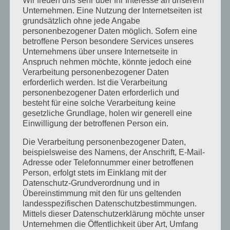
Wir freuen uns sehr über Ihr Interesse an unserem
Wie geht es Dir? Ernst gemeint?
Unternehmen. Eine Nutzung der Internetseiten ist
grundsätzlich ohne jede Angabe
Vertrauen in der Führung
personenbezogener Daten möglich. Sofern eine
betroffene Person besondere Services unseres
Unternehmens über unsere Internetseite in
KATEGORIEN
Anspruch nehmen möchte, könnte jedoch eine
Kategorien
Verarbeitung personenbezogener Daten
erforderlich werden. Ist die Verarbeitung
personenbezogener Daten erforderlich und
SCHLAGWORTE
besteht für eine solche Verarbeitung keine
gesetzliche Grundlage, holen wir generell eine
Abteilungen
abteilungsübergreifende Zusammenarbeit
Einwilligung der betroffenen Person ein.
Alfred Essenwanger
Allgäu
Artemisia Kräutergarten
Die Verarbeitung personenbezogener Daten,
beispielsweise des Namens, der Anschrift, E-Mail-
Coach
Coaching
Coaching-Kompetenzen
Adresse oder Telefonnummer einer betroffenen
Coaching Ausbildung
Coachings
Person, erfolgt stets im Einklang mit der
Datenschutz-Grundverordnung und in
Coaching Seminar 2026
Digitale Führung
Übereinstimmung mit den für uns geltenden
erfolgreiche Führung
FCG Akademie
Führung
landesspezifischen Datenschutzbestimmungen.
Mittels dieser Datenschutzerklärung möchte unser
Führung mit Empathie
Führungsalltag
Führungskraft
Unternehmen die Öffentlichkeit über Art, Umfang