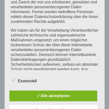
und Zweck der von uns erhobenen, genutzten und
Führungskräfte
Führungskräfte-Training
verarbeiteten personenbezogenen Daten
Führungskräfte Coaching
Führungskräfte Weiterbildung
informieren. Ferner werden betroffene Personen
mittels dieser Datenschutzerklärung über die ihnen
Homeoffice
konstruktive Fehlerkultur
zustehenden Rechte aufgeklärt.
Kultur des Vertrauens
Mitarbeiter
Wir haben als für die Verarbeitung Verantwortlicher
zahlreiche technische und organisatorische
Mitarbeiterführung lernen
offenes Seminar Allgäu
Maßnahmen umgesetzt, um einen möglichst
Organisation
Resilienz Seminar Führungskräfte
lückenlosen Schutz der über diese Internetseite
verarbeiteten personenbezogenen Daten
Ressourcen
Selbstcoaching
Selbstführung
sicherzustellen. Dennoch können Internetbasierte
Datenübertragungen grundsätzlich
Selbstmanagement
Seminare
Sicherheitslücken aufweisen, sodass ein absoluter
Seminar Klarheit und innere Stärke
Silo Denken
Schutz nicht gewährleistet werden kann. Aus
diesem Grund steht es jeder betroffenen Person
Standing Bear Seminar Allgäu
Teamkultur
frei, personenbezogene Daten auch auf
Essenziell
Unternehmen
Vertrauen
alternativen Wegen, beispielsweise telefonisch, an
uns zu übermitteln.
Vertrauen beginnt immer bei der Führungskraft
✓ Alle akzeptieren
BEGRIFFSBESTIMMUNGEN
zentraler Erfolgsfaktor für Führung
Zusammenarbeit
zusammen arbeiten