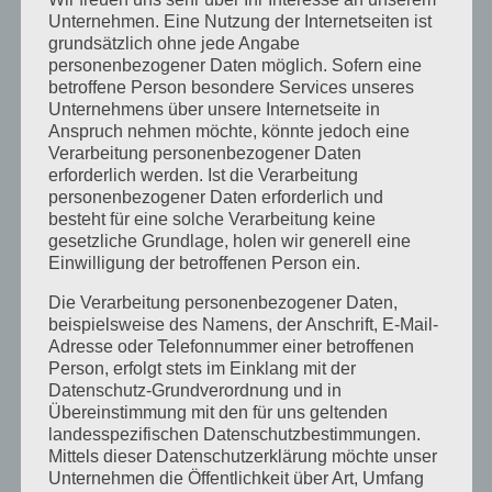
Wie geht es Dir? Ernst gemeint?
Unternehmen. Eine Nutzung der Internetseiten ist
grundsätzlich ohne jede Angabe
Vertrauen in der Führung
personenbezogener Daten möglich. Sofern eine
betroffene Person besondere Services unseres
KATEGORIEN
Unternehmens über unsere Internetseite in
Anspruch nehmen möchte, könnte jedoch eine
Kategorien
Verarbeitung personenbezogener Daten
erforderlich werden. Ist die Verarbeitung
personenbezogener Daten erforderlich und
SCHLAGWORTE
besteht für eine solche Verarbeitung keine
gesetzliche Grundlage, holen wir generell eine
Abteilungen
abteilungsübergreifende Zusammenarbeit
Einwilligung der betroffenen Person ein.
Alfred Essenwanger
Allgäu
Artemisia Kräutergarten
Die Verarbeitung personenbezogener Daten,
Coach
Coaching
Coaching-Kompetenzen
beispielsweise des Namens, der Anschrift, E-Mail-
Adresse oder Telefonnummer einer betroffenen
Coaching Ausbildung
Coachings
Person, erfolgt stets im Einklang mit der
Datenschutz-Grundverordnung und in
Coaching Seminar 2026
Digitale Führung
Übereinstimmung mit den für uns geltenden
erfolgreiche Führung
FCG Akademie
Führung
landesspezifischen Datenschutzbestimmungen.
Mittels dieser Datenschutzerklärung möchte unser
Führung mit Empathie
Führungsalltag
Führungskraft
Unternehmen die Öffentlichkeit über Art, Umfang