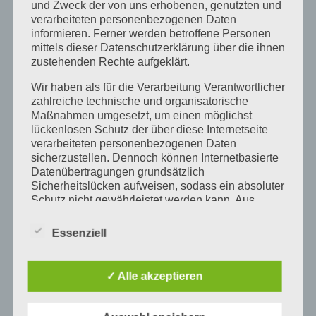
und Zweck der von uns erhobenen, genutzten und
Führungskräfte
Führungskräfte-Training
verarbeiteten personenbezogenen Daten
Führungskräfte Coaching
Führungskräfte Weiterbildung
informieren. Ferner werden betroffene Personen
mittels dieser Datenschutzerklärung über die ihnen
Homeoffice
konstruktive Fehlerkultur
zustehenden Rechte aufgeklärt.
Kultur des Vertrauens
Mitarbeiter
Wir haben als für die Verarbeitung Verantwortlicher
Mitarbeiterführung lernen
offenes Seminar Allgäu
zahlreiche technische und organisatorische
Maßnahmen umgesetzt, um einen möglichst
Organisation
Resilienz Seminar Führungskräfte
lückenlosen Schutz der über diese Internetseite
verarbeiteten personenbezogenen Daten
Ressourcen
Selbstcoaching
Selbstführung
sicherzustellen. Dennoch können Internetbasierte
Selbstmanagement
Seminare
Datenübertragungen grundsätzlich
Sicherheitslücken aufweisen, sodass ein absoluter
Seminar Klarheit und innere Stärke
Silo Denken
Schutz nicht gewährleistet werden kann. Aus
diesem Grund steht es jeder betroffenen Person
Standing Bear Seminar Allgäu
Teamkultur
frei, personenbezogene Daten auch auf
Essenziell
Unternehmen
Vertrauen
alternativen Wegen, beispielsweise telefonisch, an
uns zu übermitteln.
Vertrauen beginnt immer bei der Führungskraft
✓ Alle akzeptieren
zentraler Erfolgsfaktor für Führung
Zusammenarbeit
BEGRIFFSBESTIMMUNGEN
zusammen arbeiten
Die Datenschutzerklärung beruht auf den