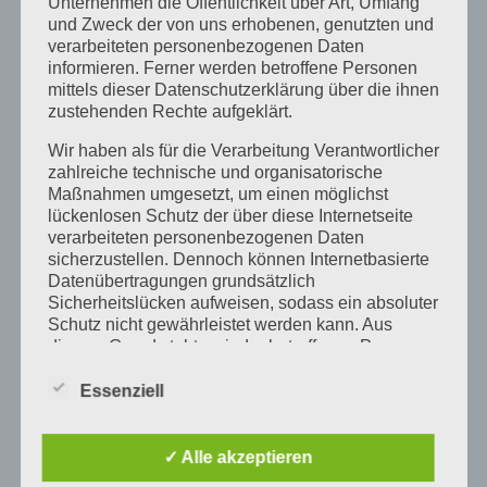
Unternehmen die Öffentlichkeit über Art, Umfang
Führung mit Empathie
Führungsalltag
Führungskraft
und Zweck der von uns erhobenen, genutzten und
verarbeiteten personenbezogenen Daten
Führungskräfte
Führungskräfte-Training
informieren. Ferner werden betroffene Personen
mittels dieser Datenschutzerklärung über die ihnen
Führungskräfte Coaching
Führungskräfte Weiterbildung
zustehenden Rechte aufgeklärt.
Homeoffice
konstruktive Fehlerkultur
Wir haben als für die Verarbeitung Verantwortlicher
Kultur des Vertrauens
Mitarbeiter
zahlreiche technische und organisatorische
Maßnahmen umgesetzt, um einen möglichst
Mitarbeiterführung lernen
offenes Seminar Allgäu
lückenlosen Schutz der über diese Internetseite
verarbeiteten personenbezogenen Daten
Organisation
Resilienz Seminar Führungskräfte
sicherzustellen. Dennoch können Internetbasierte
Ressourcen
Selbstcoaching
Selbstführung
Datenübertragungen grundsätzlich
Sicherheitslücken aufweisen, sodass ein absoluter
Selbstmanagement
Seminare
Schutz nicht gewährleistet werden kann. Aus
diesem Grund steht es jeder betroffenen Person
Seminar Klarheit und innere Stärke
Silo Denken
frei, personenbezogene Daten auch auf
Standing Bear Seminar Allgäu
Teamkultur
alternativen Wegen, beispielsweise telefonisch, an
Essenziell
uns zu übermitteln.
Unternehmen
Vertrauen
Vertrauen beginnt immer bei der Führungskraft
✓ Alle akzeptieren
BEGRIFFSBESTIMMUNGEN