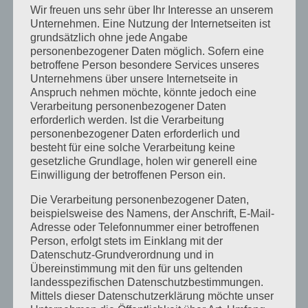
zuversichtlich bleiben – Seminar mit Standing
Wir freuen uns sehr über Ihr Interesse an unserem
Bear im Allgäu
Unternehmen. Eine Nutzung der Internetseiten ist
grundsätzlich ohne jede Angabe
Wie geht es Dir? Ernst gemeint?
personenbezogener Daten möglich. Sofern eine
Vertrauen in der Führung
betroffene Person besondere Services unseres
Unternehmens über unsere Internetseite in
Anspruch nehmen möchte, könnte jedoch eine
KATEGORIEN
Verarbeitung personenbezogener Daten
erforderlich werden. Ist die Verarbeitung
Kategorien
personenbezogener Daten erforderlich und
besteht für eine solche Verarbeitung keine
SCHLAGWORTE
gesetzliche Grundlage, holen wir generell eine
Einwilligung der betroffenen Person ein.
Abteilungen
abteilungsübergreifende Zusammenarbeit
Die Verarbeitung personenbezogener Daten,
Alfred Essenwanger
Allgäu
Artemisia Kräutergarten
beispielsweise des Namens, der Anschrift, E-Mail-
Adresse oder Telefonnummer einer betroffenen
Coach
Coaching
Coaching-Kompetenzen
Person, erfolgt stets im Einklang mit der
Datenschutz-Grundverordnung und in
Coaching Ausbildung
Coachings
Übereinstimmung mit den für uns geltenden
Coaching Seminar 2026
Digitale Führung
landesspezifischen Datenschutzbestimmungen.
Mittels dieser Datenschutzerklärung möchte unser
erfolgreiche Führung
FCG Akademie
Führung